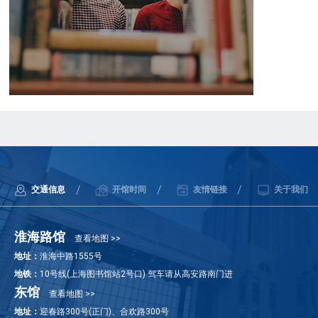
/
/
/
交通信息
开馆时间
友情链接
关于我们
淮海路馆
查看地图 >>
地址：
淮海中路1555号
地铁：
10号线(上海图书馆站2号口) 驾车请从高安路南门进
东馆
查看地图 >>
地址：
迎春路300号(正门)、合欢路300号