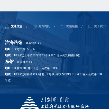
/
/
/
交通信息
开馆时间
友情链接
关于我们
淮海路馆
查看地图 >>
地址：
淮海中路1555号
地铁：
10号线(上海图书馆站2号口) 驾车请从高安路南门进
东馆
查看地图 >>
地址：
迎春路300号(正门)、合欢路300号
地铁：
18号线(迎春路站4号口)，2号线(科技馆站3号口) 驾车请从合欢路300
号进