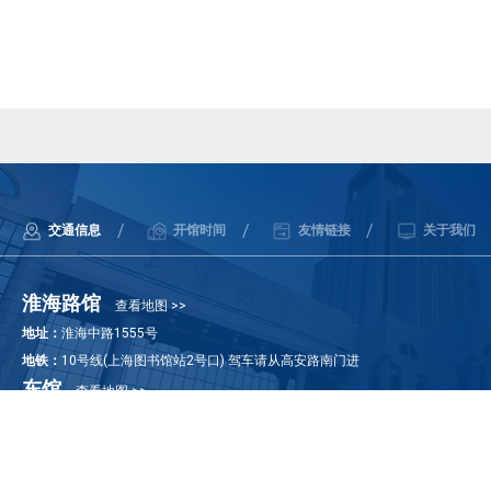
/
/
/
交通信息
开馆时间
友情链接
关于我们
淮海路馆
查看地图 >>
地址：
淮海中路1555号
地铁：
10号线(上海图书馆站2号口) 驾车请从高安路南门进
东馆
查看地图 >>
地址：
迎春路300号(正门)、合欢路300号
地铁：
18号线(迎春路站4号口)，2号线(科技馆站3号口) 驾车请从合欢路300
号进