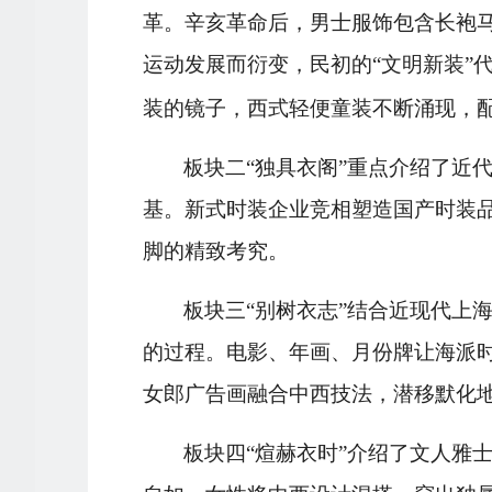
革。辛亥革命后，男士服饰包含长袍马
运动发展而衍变，民初的“文明新装”
装的镜子，西式轻便童装不断涌现，
板块二
“独具衣阁”重点介绍了近
基。新式时装企业竞相塑造国产时装
脚的精致考究。
板块三
“别树衣志”结合近现代上
的过程。电影、年画、月份牌让海派
女郎广告画融合中西技法，潜移默化
板块四
“煊赫衣时”介绍了文人雅