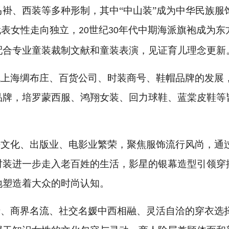
褂、西装等多种形制，其中“中山装”成为中华民族服
代表女性走向独立，
世纪
年代中期海派旗袍成为东
20
30
配合专业童装裁制文献和童装表演，见证育儿理念更新
代上海绸布庄、百货公司、时装商号、鞋帽品牌的发展
品牌，培罗蒙西服、鸿翔女装、回力球鞋、蓝棠皮鞋等
海文化、出版业、电影业繁荣，聚焦服饰流行风尚，通
时装进一步走入老百姓的生活，影星的银幕造型引领穿
地塑造着大众的时尚认知。
士、商界名流、社交名媛中西相融、灵活自洽的穿衣选