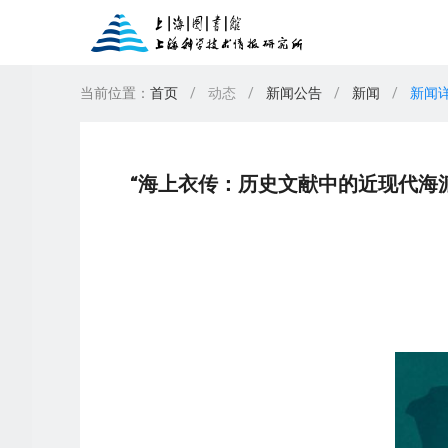
当前位置：
首页
/
动态
/
新闻公告
/
新闻
/
新闻
新闻公告
图书
上图讲座
东馆服务
办证须知
期刊
借阅排行榜
上图展览
家谱馆
读者须知
报纸
上
楼
我
数字人文服务
专业服务
“海上衣传：历史文献中的近现代海