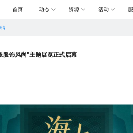
首页
动态
资源
活动
详情
图培训
层导览
的图书馆
阅读报告
数字资源
开放时间
预约服务
音像资料
《上图导航》
交通指南
外借服务
历史文献资源
关联站点
中
情报服务
志愿者服务
上图字体服务
派服饰风尚”主题展览正式启幕