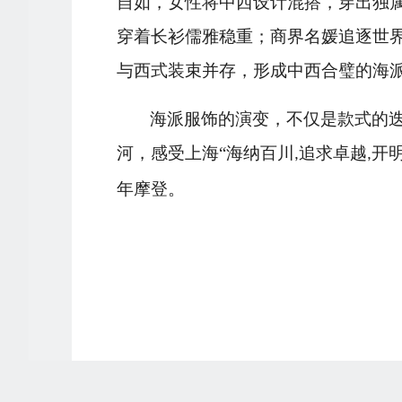
自如，女性将中西设计混搭，穿出独
穿着长衫儒雅稳重；商界名媛追逐世
与西式装束并存，形成中西合璧的海
海派服饰的演变，不仅是款式的
河，感受上海
“海纳百川
追求卓越
开
,
,
年摩登。