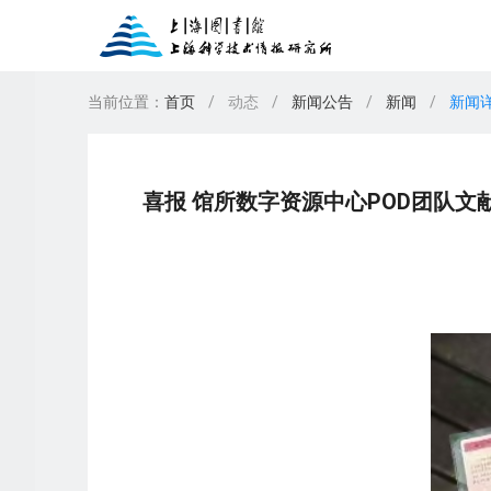
当前位置：
首页
/
动态
/
新闻公告
/
新闻
/
新闻
新闻公告
图书
上图讲座
东馆服务
办证须知
期刊
借阅排行榜
上图展览
家谱馆
读者须知
报纸
上
楼
我
数字人文服务
专业服务
喜报 馆所数字资源中心POD团队文献