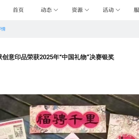
首页
动态
资源
活动
详情
图培训
层导览
的图书馆
阅读报告
数字资源
开放时间
预约服务
音像资料
《上图导航》
交通指南
外借服务
历史文献资源
关联站点
中
情报服务
志愿者服务
上图字体服务
创意印品荣获2025年“中国礼物”决赛银奖