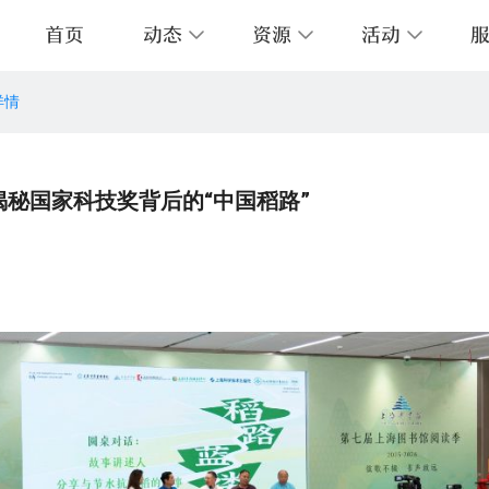
首页
动态
资源
活动
详情
图培训
层导览
的图书馆
阅读报告
数字资源
开放时间
预约服务
音像资料
《上图导航》
交通指南
外借服务
历史文献资源
关联站点
中
情报服务
志愿者服务
上图字体服务
揭秘国家科技奖背后的“中国稻路”