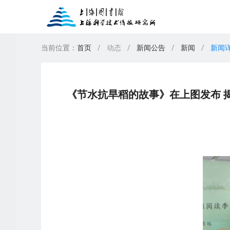
当前位置：
首页
/
动态
/
新闻公告
/
新闻
/
新闻
新闻公告
图书
上图讲座
东馆服务
办证须知
期刊
借阅排行榜
上图展览
家谱馆
读者须知
报纸
上
楼
我
数字人文服务
专业服务
《节水抗旱稻的故事》在上图发布 