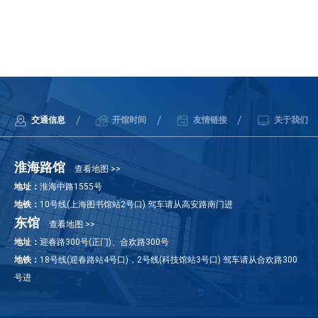
/
/
/
交通信息
开馆时间
友情链接
关于我们
淮海路馆
查看地图 >>
地址：
淮海中路1555号
地铁：
10号线(上海图书馆站2号口) 驾车请从高安路南门进
东馆
查看地图 >>
地址：
迎春路300号(正门)、合欢路300号
地铁：
18号线(迎春路站4号口)，2号线(科技馆站3号口) 驾车请从合欢路300
号进