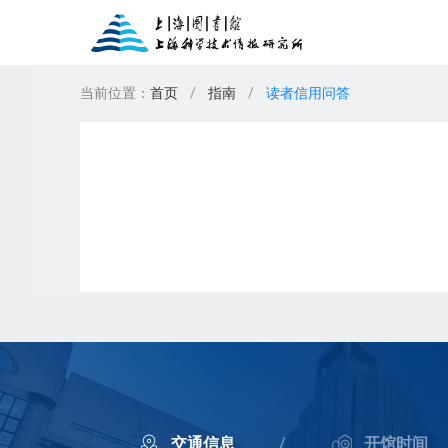
当前位置：
首页
/
指南
/
读者信用问答
新闻公告
图书
上图讲座
东馆服务
办证须知
期刊
借阅排行榜
上图展览
家谱馆
读者须知
报纸
上
楼
我
数字人文服务
专业服务
交通信息
/
开馆时间