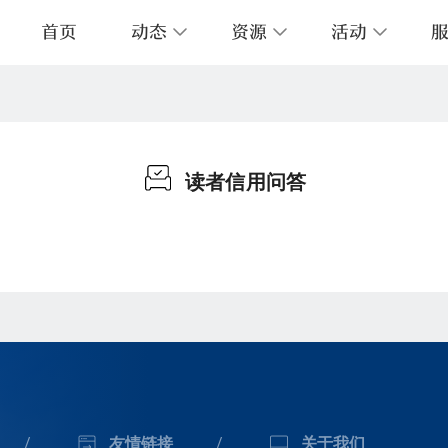
首页
动态
资源
活动
图培训
层导览
的图书馆
阅读报告
数字资源
开放时间
预约服务
音像资料
《上图导航》
交通指南
外借服务
历史文献资源
关联站点
中
情报服务
志愿者服务
上图字体服务
读者信用问答
/
友情链接
/
关于我们